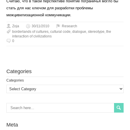
Считаю, что в такой перспективе понятие пограничья могло бы
стать для нас ключом для разработки проблемы
межцивилизационной коммуникации.
Zoja
30/11/2010
Research
borderlands of cultures
,
cultural code
,
dialogue
,
stereotype
,
the
interaction of civilizations
0
Сategories
Сategories
Meta