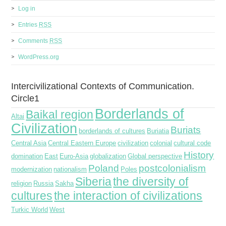
Log in
Entries
RSS
Comments
RSS
WordPress.org
Intercivilizational Contexts of Communication.
Circle1
Borderlands of
Baikal region
Altai
Civilization
Buriats
borderlands of cultures
Buriatia
Central Asia
Central Eastern Europe
civilization
colonial
cultural code
History
domination
East
Euro-Asia
globalization
Global perspective
Poland
postcolonialism
modernization
nationalism
Poles
Siberia
the diversity of
religion
Russia
Sakha
cultures
the interaction of civilizations
Turkic World
West