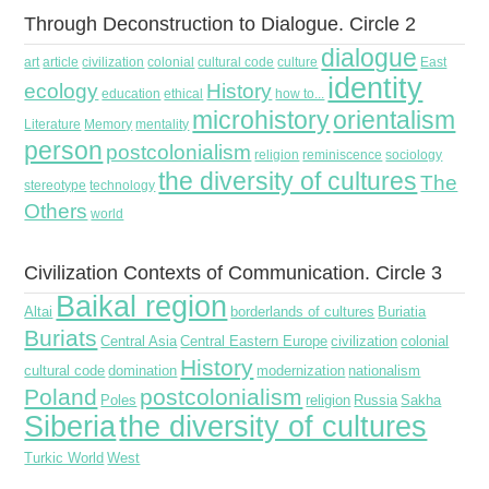
Through Deconstruction to Dialogue. Circle 2
dialogue
art
article
civilization
colonial
cultural code
culture
East
identity
ecology
History
education
ethical
how to...
microhistory
orientalism
Literature
Memory
mentality
person
postcolonialism
religion
reminiscence
sociology
the diversity of cultures
The
stereotype
technology
Others
world
Civilization Contexts of Communication. Circle 3
Baikal region
Altai
borderlands of cultures
Buriatia
Buriats
Central Asia
Central Eastern Europe
civilization
colonial
History
cultural code
domination
modernization
nationalism
Poland
postcolonialism
Poles
religion
Russia
Sakha
Siberia
the diversity of cultures
Turkic World
West