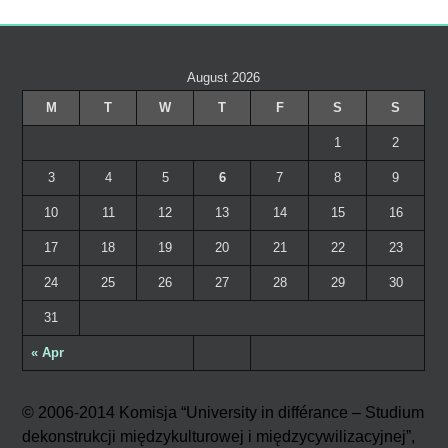
August 2026
M
T
W
T
F
S
S
1
2
3
4
5
6
7
8
9
10
11
12
13
14
15
16
17
18
19
20
21
22
23
24
25
26
27
28
29
30
31
« Apr
© 2006-2014 Komisja “University in différance – Studium
dekonstrukcji międzykulturowej i międzycywilizacyjnej”,